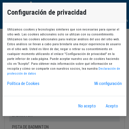
Configuración de privacidad
Cita Prev
Utilizamos cookies y tecnologías similares que son necesarias para operar el
sitio web. Las cookies adicionales solo se utilizan con su consentimiento.
Utilizamos las cookies adicionales para realizar análisis del uso del sitio web.
Selección de servicios
Estos análisis se llevan a cabo para brindarle una mejor experiencia de usuario
en el sitio web. Usted es libre de dar, negar o retirar su consentimiento en
cualquier momento utilizando el enlace "Configuración de privacidad" en la
Selecciona un servicio
parte inferior de cada página. Puede aceptar nuestro uso de cookies haciendo
clic en "Acepto". Para obtener más información sobre qué información se
recopila y cómo se comparte con nuestros socios, lea nuestra
Declaración de
Búsqueda por instalaciones
protección de datos
Búsqueda por actividades
Política de Cookies
Mi configuración
TODOS/AS
No acepto
Acepto
BADMINTON
PISTA DE BADMINTON