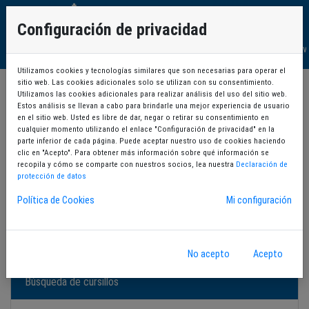
Configuración de privacidad
Cita Prev
Utilizamos cookies y tecnologías similares que son necesarias para operar el
sitio web. Las cookies adicionales solo se utilizan con su consentimiento.
Utilizamos las cookies adicionales para realizar análisis del uso del sitio web.
1
Selección de la persona interesada y búsqueda de cursillos
Estos análisis se llevan a cabo para brindarle una mejor experiencia de usuario
en el sitio web. Usted es libre de dar, negar o retirar su consentimiento en
cualquier momento utilizando el enlace "Configuración de privacidad" en la
parte inferior de cada página. Puede aceptar nuestro uso de cookies haciendo
2
Selección del cursillo
clic en "Acepto". Para obtener más información sobre qué información se
recopila y cómo se comparte con nuestros socios, lea nuestra
Declaración de
protección de datos
3
Ficha del cursillo
Política de Cookies
Mi configuración
4
Resultado de la Inscripción
No acepto
Acepto
Búsqueda de cursillos